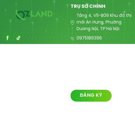
TRỤ SỞ CHÍNH
Tầng 4, V11-B09 Khu đô thị
mới An Hưng, Phường
Dương Nội, TP Hà Nội
0975189396
contact@ozlandmarketing
LIÊN KẾT NHANH
ĐĂNG KÝ NHẬN TIN
Về chúng tôi
Lĩnh vực hoạt động
Dự án
Tin tức
Liên hệ