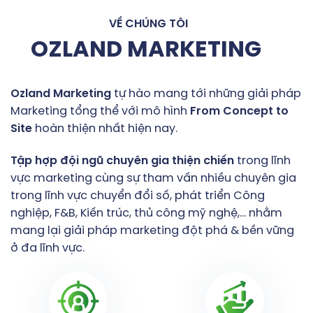
VỀ CHÚNG TÔI
OZLAND MARKETING
Ozland
Marketing
tự hào mang tới những giải pháp
Marketing tổng thể với mô hình
From
Concept
to
Site
hoàn thiện nhất hiện nay.
Tập
hợp
đội
ngũ
chuyên
gia
thiện
chiến
trong lĩnh
vực marketing cùng sự tham vấn nhiều chuyên gia
trong lĩnh vực chuyển đổi số, phát triển Công
nghiệp, F&B, Kiến trúc, thủ công mỹ nghệ,… nhằm
mang lại giải pháp marketing đột phá & bền vững
ở đa lĩnh vực.