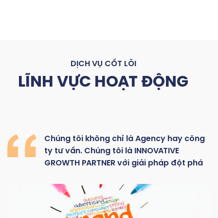
DỊCH VỤ CỐT LÕI
LĨNH VỰC HOẠT ĐỘNG
Chúng
tôi
không
chỉ là
Agency hay
công
ty
tư
vấn.
Chúng
tôi
là
INNOVATIVE
GROWTH
PARTNER với giải pháp đột phá