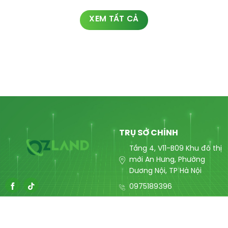
XEM TẤT CẢ
TRỤ SỞ CHÍNH
Tầng 4, V11-B09 Khu đô thị
mới An Hưng, Phường
Dương Nội, TP Hà Nội
0975189396
contact@ozlandmarketing