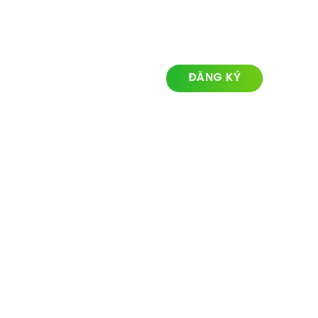
LIÊN KẾT NHANH
ĐĂNG KÝ NHẬN TIN
Về chúng tôi
Lĩnh vực hoạt động
Dự án
Tin tức
Liên hệ
© Ozland2026 All rights reserved. Powered with by
Ozlandmarketing.com