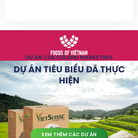
DỰ ÁN CỦA OZLAND MARKETING
DỰ ÁN TIÊU BIỂU ĐÃ THỰC
HIỆN
XEM THÊM CÁC DỰ ÁN