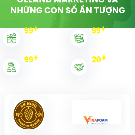
OZLAND MARKETING VÀ
NHỮNG CON SỐ ẤN TƯỢNG
+
+
100
100
Dự án triển khai
Chiến dịch
+
+
100
20
Khách hàng
Đối tác tiêu biểu