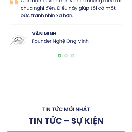
Tôi thấy được sự sáng tạo, chuyên nghiệp
& rất nhiều đam mê của các bạn trong
bản đề xuất này.”
HỮU NGUYÊN
CEO công ty CP Đại Yên
TIN TỨC MỚI NHẤT
TIN TỨC – SỰ KIỆN