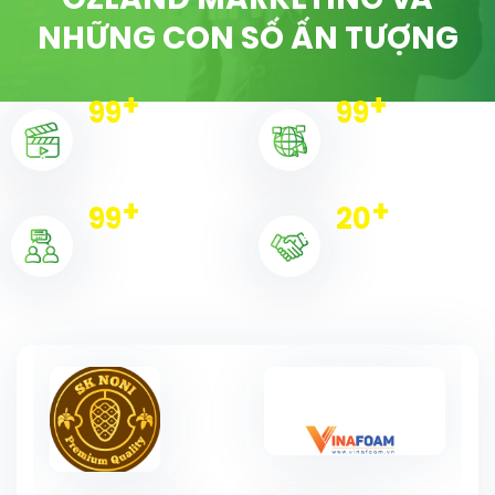
OZLAND MARKETING VÀ
NHỮNG CON SỐ ẤN TƯỢNG
+
+
100
100
Dự án triển khai
Chiến dịch
+
+
100
20
Khách hàng
Đối tác tiêu biểu