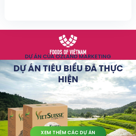
DỰ ÁN CỦA OZLAND MARKETING
DỰ ÁN TIÊU BIỂU ĐÃ THỰC
HIỆN
XEM THÊM CÁC DỰ ÁN