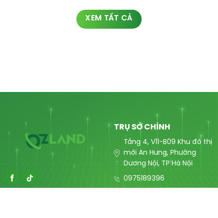
XEM TẤT CẢ
TRỤ SỞ CHÍNH
Tầng 4, V11-B09 Khu đô thị
mới An Hưng, Phường
Dương Nội, TP Hà Nội
0975189396
contact@ozlandmarketing