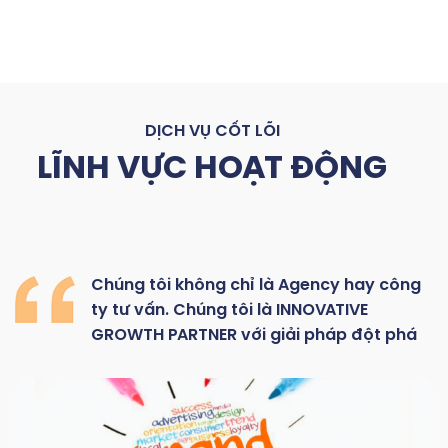
DỊCH VỤ CỐT LÕI
LĨNH VỰC HOẠT ĐỘNG
Chúng
tôi
không
chỉ là
Agency hay
công
ty
tư
vấn.
Chúng
tôi
là
INNOVATIVE
GROWTH
PARTNER với giải pháp đột phá