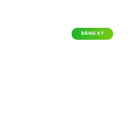
LIÊN KẾT NHANH
ĐĂNG KÝ NHẬN TIN
Về chúng tôi
Lĩnh vực hoạt động
Dự án
Tin tức
Liên hệ
© Ozland2026 All rights reserved. Powered with by
Ozlandmarketing.com