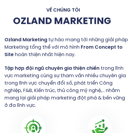
VỀ CHÚNG TÔI
OZLAND MARKETING
Ozland
Marketing
tự hào mang tới những giải pháp
Marketing tổng thể với mô hình
From
Concept
to
Site
hoàn thiện nhất hiện nay.
Tập
hợp
đội
ngũ
chuyên
gia
thiện
chiến
trong lĩnh
vực marketing cùng sự tham vấn nhiều chuyên gia
trong lĩnh vực chuyển đổi số, phát triển Công
nghiệp, F&B, Kiến trúc, thủ công mỹ nghệ,… nhằm
mang lại giải pháp marketing đột phá & bền vững
ở đa lĩnh vực.