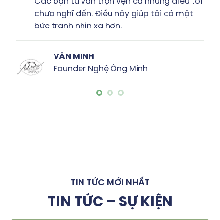
 bạn tư vấn trọn vẹn cả những điều tôi
Tôi
a nghĩ đến. Điều này giúp tôi có một
& r
tranh nhìn xa hơn.
bản
VĂN MINH
Founder Nghệ Ông Minh
TIN TỨC MỚI NHẤT
TIN TỨC – SỰ KIỆN