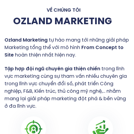
VỀ CHÚNG TÔI
OZLAND MARKETING
Ozland
Marketing
tự hào mang tới những giải pháp
Marketing tổng thể với mô hình
From
Concept
to
Site
hoàn thiện nhất hiện nay.
Tập
hợp
đội
ngũ
chuyên
gia
thiện
chiến
trong lĩnh
vực marketing cùng sự tham vấn nhiều chuyên gia
trong lĩnh vực chuyển đổi số, phát triển Công
nghiệp, F&B, Kiến trúc, thủ công mỹ nghệ,… nhằm
mang lại giải pháp marketing đột phá & bền vững
ở đa lĩnh vực.