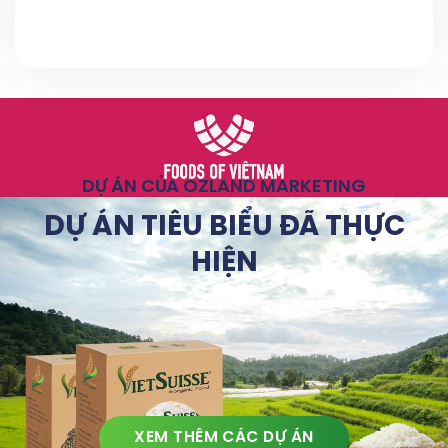
DỰ ÁN CỦA OZLAND MARKETING
DỰ ÁN TIÊU BIỂU ĐÃ THỰC
HIỆN
XEM THÊM CÁC DỰ ÁN