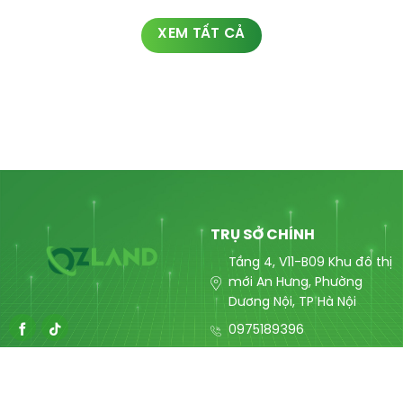
XEM TẤT CẢ
TRỤ SỞ CHÍNH
Tầng 4, V11-B09 Khu đô thị
mới An Hưng, Phường
Dương Nội, TP Hà Nội
0975189396
contact@ozlandmarketing