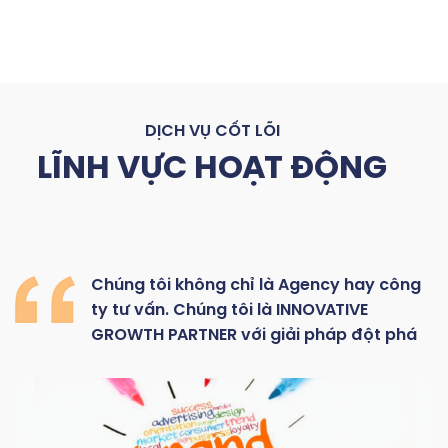
DỊCH VỤ CỐT LÕI
LĨNH VỰC HOẠT ĐỘNG
Chúng
tôi
không
chỉ là
Agency hay
công
ty
tư
vấn.
Chúng
tôi
là
INNOVATIVE
GROWTH
PARTNER với giải pháp đột phá