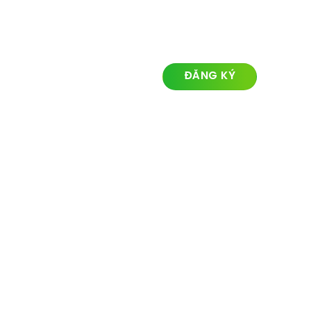
LIÊN KẾT NHANH
ĐĂNG KÝ NHẬN TIN
Về chúng tôi
Lĩnh vực hoạt động
Dự án
Tin tức
Liên hệ
© Ozland2026 All rights reserved. Powered with by
Ozlandmarketing.com