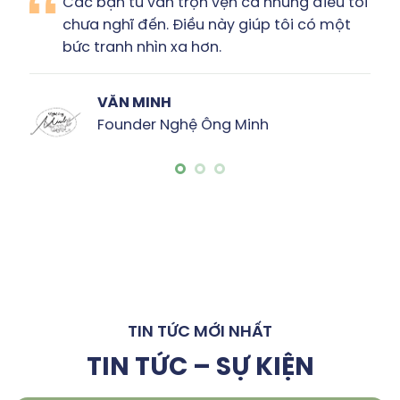
 bạn tư vấn trọn vẹn cả những điều tôi
Tôi
a nghĩ đến. Điều này giúp tôi có một
& r
tranh nhìn xa hơn.
bản
VĂN MINH
Founder Nghệ Ông Minh
TIN TỨC MỚI NHẤT
TIN TỨC – SỰ KIỆN