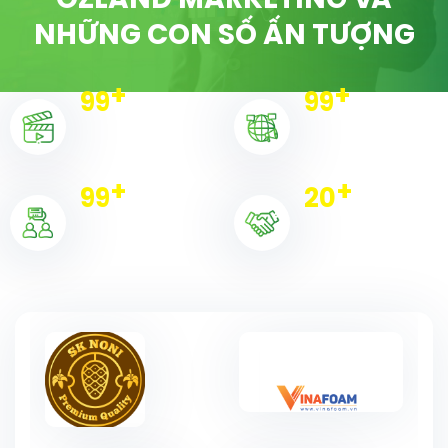
OZLAND MARKETING VÀ
NHỮNG CON SỐ ẤN TƯỢNG
+
+
100
100
Dự án triển khai
Chiến dịch
+
+
100
20
Khách hàng
Đối tác tiêu biểu