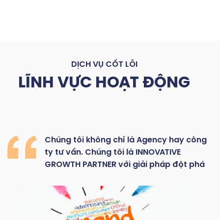
DỊCH VỤ CỐT LÕI
LĨNH VỰC HOẠT ĐỘNG
Chúng
tôi
không
chỉ là
Agency hay
công
ty
tư
vấn.
Chúng
tôi
là
INNOVATIVE
GROWTH
PARTNER với giải pháp đột phá