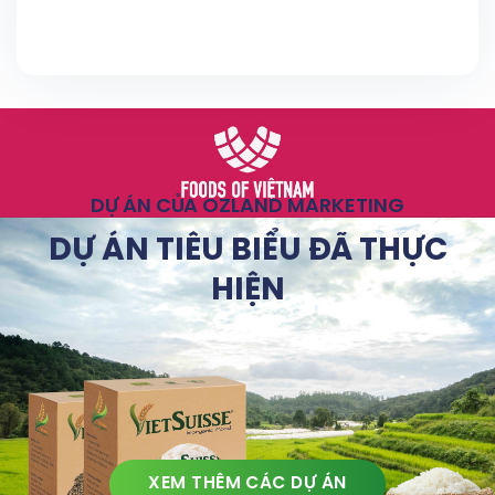
DỰ ÁN CỦA OZLAND MARKETING
DỰ ÁN TIÊU BIỂU ĐÃ THỰC
HIỆN
XEM THÊM CÁC DỰ ÁN