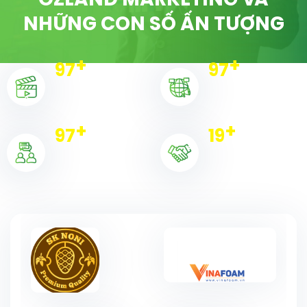
OZLAND MARKETING VÀ
NHỮNG CON SỐ ẤN TƯỢNG
+
+
100
100
Dự án triển khai
Chiến dịch
+
+
100
20
Khách hàng
Đối tác tiêu biểu