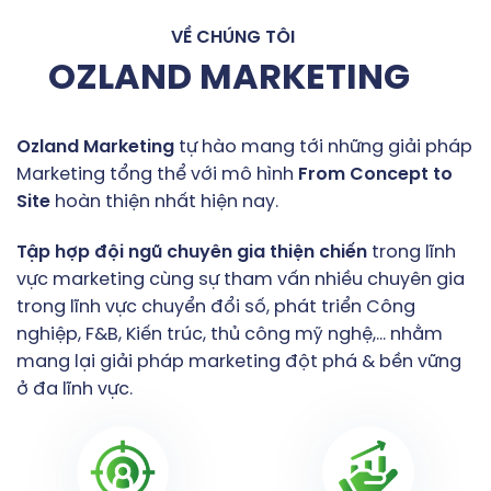
VỀ CHÚNG TÔI
OZLAND MARKETING
Ozland
Marketing
tự hào mang tới những giải pháp
Marketing tổng thể với mô hình
From
Concept
to
Site
hoàn thiện nhất hiện nay.
Tập
hợp
đội
ngũ
chuyên
gia
thiện
chiến
trong lĩnh
vực marketing cùng sự tham vấn nhiều chuyên gia
trong lĩnh vực chuyển đổi số, phát triển Công
nghiệp, F&B, Kiến trúc, thủ công mỹ nghệ,… nhằm
mang lại giải pháp marketing đột phá & bền vững
ở đa lĩnh vực.