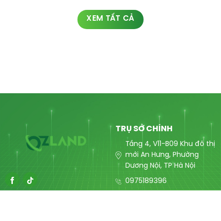
XEM TẤT CẢ
TRỤ SỞ CHÍNH
Tầng 4, V11-B09 Khu đô thị
mới An Hưng, Phường
Dương Nội, TP Hà Nội
0975189396
contact@ozlandmarketing