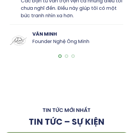
 bạn tư vấn trọn vẹn cả những điều tôi
Tôi
a nghĩ đến. Điều này giúp tôi có một
& r
tranh nhìn xa hơn.
bản
VĂN MINH
Founder Nghệ Ông Minh
TIN TỨC MỚI NHẤT
TIN TỨC – SỰ KIỆN