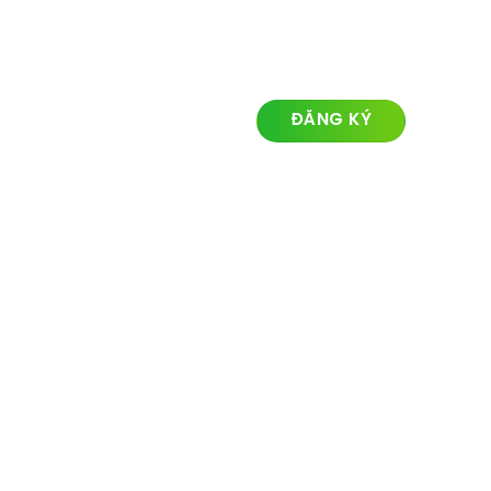
LIÊN KẾT NHANH
ĐĂNG KÝ NHẬN TIN
Về chúng tôi
Lĩnh vực hoạt động
Dự án
Tin tức
Liên hệ
© Ozland2026 All rights reserved. Powered with by
Ozlandmarketing.com