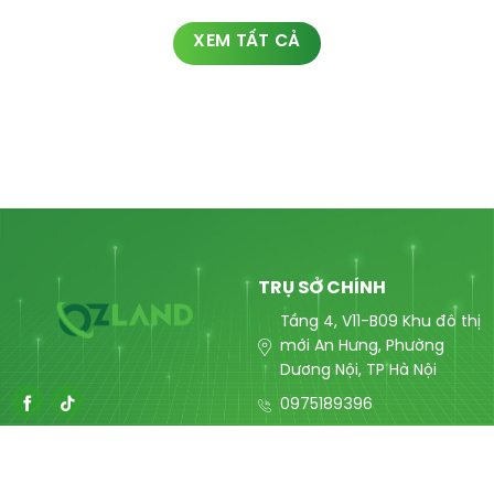
XEM TẤT CẢ
TRỤ SỞ CHÍNH
Tầng 4, V11-B09 Khu đô thị
mới An Hưng, Phường
Dương Nội, TP Hà Nội
0975189396
contact@ozlandmarketing