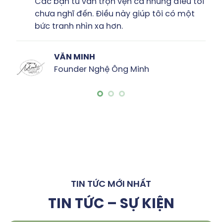
Tôi thấy được sự sáng tạo, chuyên nghiệp
& rất nhiều đam mê của các bạn trong
bản đề xuất này.”
HỮU NGUYÊN
CEO công ty CP Đại Yên
TIN TỨC MỚI NHẤT
TIN TỨC – SỰ KIỆN