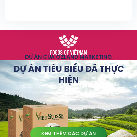
DỰ ÁN CỦA OZLAND MARKETING
DỰ ÁN TIÊU BIỂU ĐÃ THỰC
HIỆN
XEM THÊM CÁC DỰ ÁN