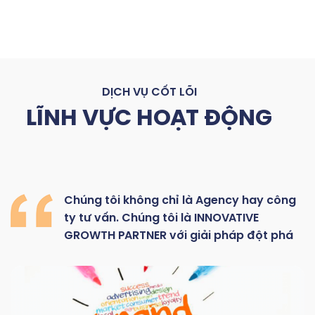
DỊCH VỤ CỐT LÕI
LĨNH VỰC HOẠT ĐỘNG
Chúng
tôi
không
chỉ là
Agency hay
công
ty
tư
vấn.
Chúng
tôi
là
INNOVATIVE
GROWTH
PARTNER với giải pháp đột phá