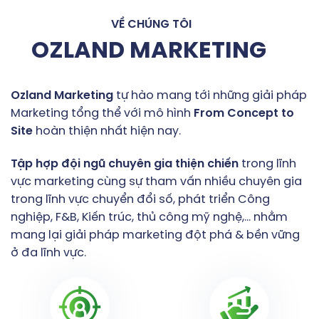
VỀ CHÚNG TÔI
OZLAND MARKETING
Ozland
Marketing
tự hào mang tới những giải pháp
Marketing tổng thể với mô hình
From
Concept
to
Site
hoàn thiện nhất hiện nay.
Tập
hợp
đội
ngũ
chuyên
gia
thiện
chiến
trong lĩnh
vực marketing cùng sự tham vấn nhiều chuyên gia
trong lĩnh vực chuyển đổi số, phát triển Công
nghiệp, F&B, Kiến trúc, thủ công mỹ nghệ,… nhằm
mang lại giải pháp marketing đột phá & bền vững
ở đa lĩnh vực.