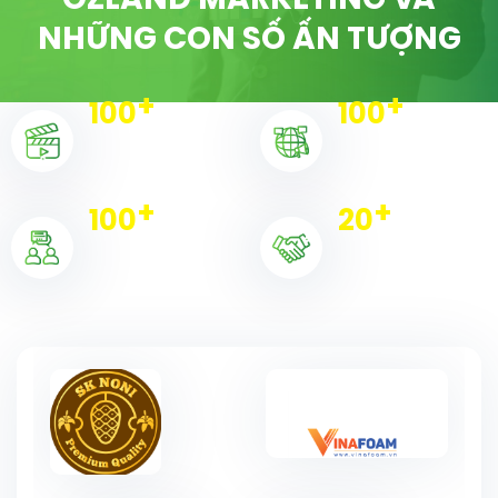
OZLAND MARKETING VÀ
NHỮNG CON SỐ ẤN TƯỢNG
+
+
100
100
Dự án triển khai
Chiến dịch
+
+
100
20
Khách hàng
Đối tác tiêu biểu