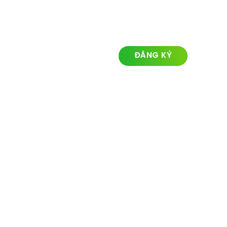
LIÊN KẾT NHANH
ĐĂNG KÝ NHẬN TIN
Về chúng tôi
Lĩnh vực hoạt động
Dự án
Tin tức
Liên hệ
© Ozland2026 All rights reserved. Powered with by
Ozlandmarketing.com