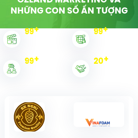
OZLAND MARKETING VÀ
NHỮNG CON SỐ ẤN TƯỢNG
+
+
100
100
Dự án triển khai
Chiến dịch
+
+
100
20
Khách hàng
Đối tác tiêu biểu