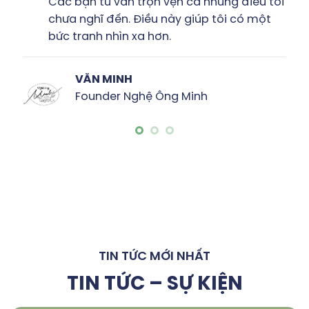
 bạn tư vấn trọn vẹn cả những điều tôi
Tôi
a nghĩ đến. Điều này giúp tôi có một
& r
tranh nhìn xa hơn.
bản
VĂN MINH
Founder Nghệ Ông Minh
TIN TỨC MỚI NHẤT
TIN TỨC – SỰ KIỆN