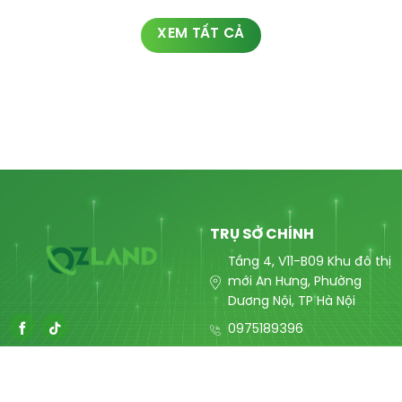
XEM TẤT CẢ
TRỤ SỞ CHÍNH
Tầng 4, V11-B09 Khu đô thị
mới An Hưng, Phường
Dương Nội, TP Hà Nội
0975189396
contact@ozlandmarketing