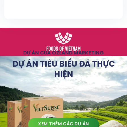
DỰ ÁN CỦA OZLAND MARKETING
DỰ ÁN TIÊU BIỂU ĐÃ THỰC
HIỆN
XEM THÊM CÁC DỰ ÁN