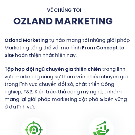
VỀ CHÚNG TÔI
OZLAND MARKETING
Ozland
Marketing
tự hào mang tới những giải pháp
Marketing tổng thể với mô hình
From
Concept
to
Site
hoàn thiện nhất hiện nay.
Tập
hợp
đội
ngũ
chuyên
gia
thiện
chiến
trong lĩnh
vực marketing cùng sự tham vấn nhiều chuyên gia
trong lĩnh vực chuyển đổi số, phát triển Công
nghiệp, F&B, Kiến trúc, thủ công mỹ nghệ,… nhằm
mang lại giải pháp marketing đột phá & bền vững
ở đa lĩnh vực.