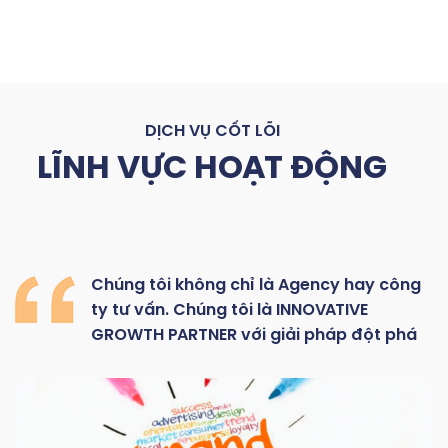
DỊCH VỤ CỐT LÕI
LĨNH VỰC HOẠT ĐỘNG
Chúng
tôi
không
chỉ là
Agency hay
công
ty
tư
vấn.
Chúng
tôi
là
INNOVATIVE
GROWTH
PARTNER với giải pháp đột phá