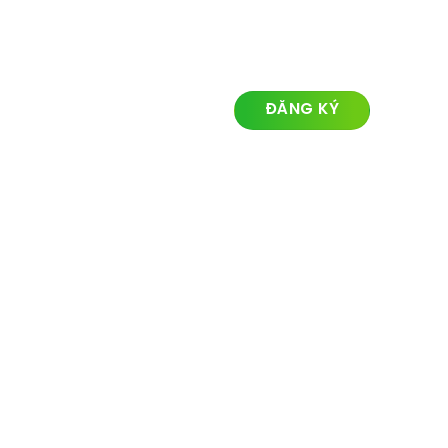
LIÊN KẾT NHANH
ĐĂNG KÝ NHẬN TIN
Về chúng tôi
Lĩnh vực hoạt động
Dự án
Tin tức
Liên hệ
© Ozland2026 All rights reserved. Powered with by
Ozlandmarketing.com