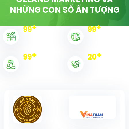
OZLAND MARKETING VÀ
NHỮNG CON SỐ ẤN TƯỢNG
+
+
100
100
Dự án triển khai
Chiến dịch
+
+
100
20
Khách hàng
Đối tác tiêu biểu