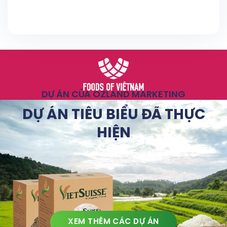
DỰ ÁN CỦA OZLAND MARKETING
DỰ ÁN TIÊU BIỂU ĐÃ THỰC
HIỆN
XEM THÊM CÁC DỰ ÁN