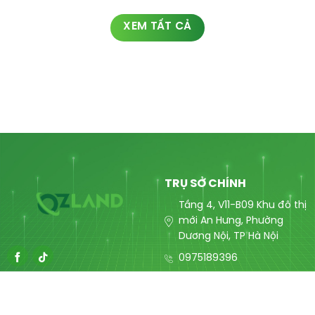
XEM TẤT CẢ
TRỤ SỞ CHÍNH
Tầng 4, V11-B09 Khu đô thị
mới An Hưng, Phường
Dương Nội, TP Hà Nội
0975189396
contact@ozlandmarketing