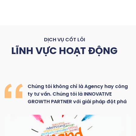
DỊCH VỤ CỐT LÕI
LĨNH VỰC HOẠT ĐỘNG
Chúng
tôi
không
chỉ là
Agency hay
công
ty
tư
vấn.
Chúng
tôi
là
INNOVATIVE
GROWTH
PARTNER với giải pháp đột phá