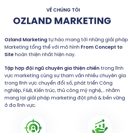
VỀ CHÚNG TÔI
OZLAND MARKETING
Ozland
Marketing
tự hào mang tới những giải pháp
Marketing tổng thể với mô hình
From
Concept
to
Site
hoàn thiện nhất hiện nay.
Tập
hợp
đội
ngũ
chuyên
gia
thiện
chiến
trong lĩnh
vực marketing cùng sự tham vấn nhiều chuyên gia
trong lĩnh vực chuyển đổi số, phát triển Công
nghiệp, F&B, Kiến trúc, thủ công mỹ nghệ,… nhằm
mang lại giải pháp marketing đột phá & bền vững
ở đa lĩnh vực.