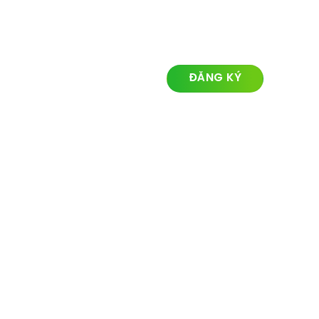
LIÊN KẾT NHANH
ĐĂNG KÝ NHẬN TIN
Về chúng tôi
Lĩnh vực hoạt động
Dự án
Tin tức
Liên hệ
© Ozland2026 All rights reserved. Powered with by
Ozlandmarketing.com