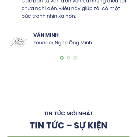
Tôi thấy được sự sáng tạo, chuyên nghiệp
& rất nhiều đam mê của các bạn trong
bản đề xuất này.”
HỮU NGUYÊN
CEO công ty CP Đại Yên
TIN TỨC MỚI NHẤT
TIN TỨC – SỰ KIỆN