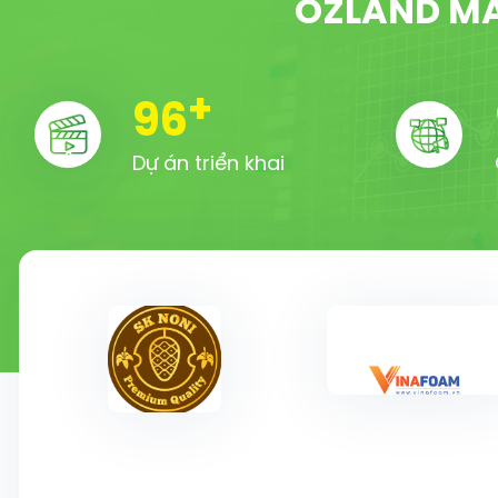
OZLAND MA
+
100
Dự án triển khai