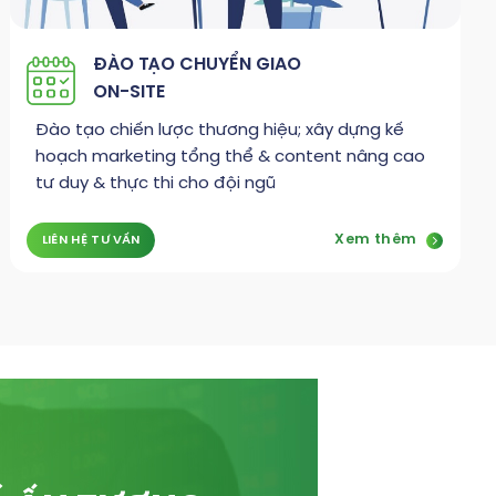
ĐÀO TẠO CHUYỂN GIAO
ON-SITE
Đào tạo chiến lược thương hiệu; xây dựng kế
hoạch marketing tổng thể & content nâng cao
tư duy & thực thi cho đội ngũ
Xem thêm
LIÊN HỆ TƯ VẤN