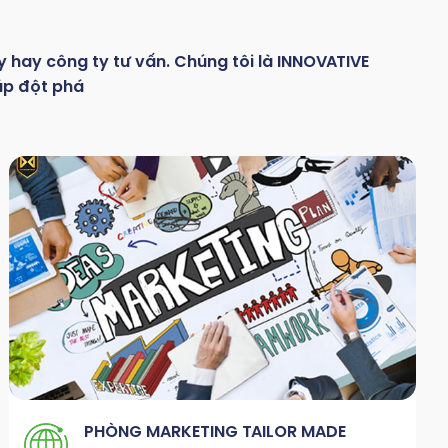
y hay
công
ty
tư
vấn.
Chúng
tôi
là
INNOVATIVE
áp đột phá
PHÒNG MARKETING TAILOR MADE