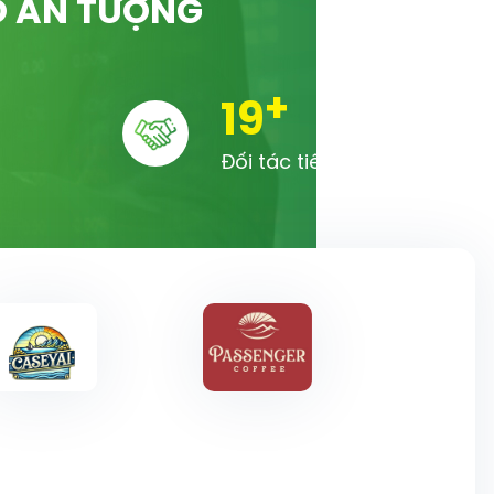
Ố ẤN TƯỢNG
+
20
Đối tác tiêu biểu