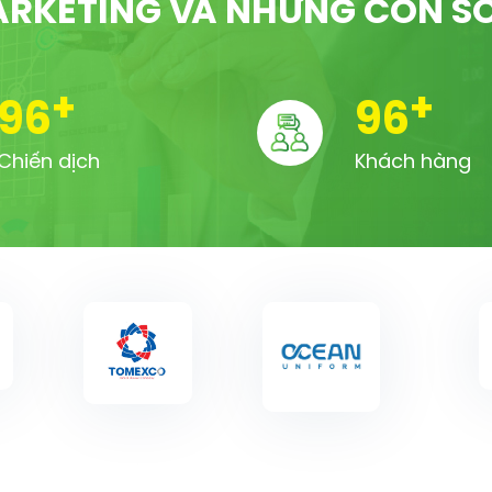
RKETING VÀ NHỮNG CON S
+
+
100
100
Chiến dịch
Khách hàng