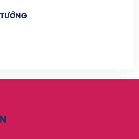
N TƯỞNG
ỆN