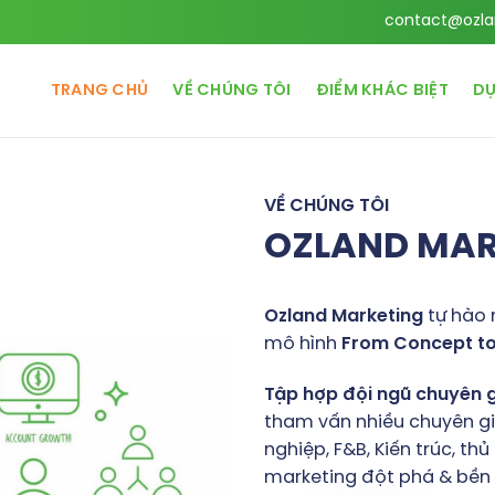
contact@ozla
TRANG CHỦ
VỀ CHÚNG TÔI
ĐIỂM KHÁC BIỆT
DỰ
VỀ CHÚNG TÔI
OZLAND MA
Ozland
Marketing
tự hào 
mô hình
From
Concept
t
Tập
hợp
đội
ngũ
chuyên
tham vấn nhiều chuyên gia
nghiệp, F&B, Kiến trúc, t
marketing đột phá & bền v