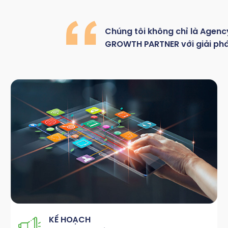
Chúng
tôi
không
chỉ là
Agenc
GROWTH
PARTNER với giải ph
KẾ HOẠCH