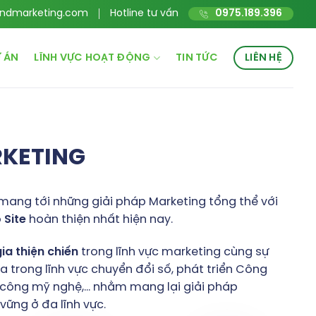
ndmarketing.com
Hotline tư vấn
0975.189.396
 ÁN
LĨNH VỰC HOẠT ĐỘNG
TIN TỨC
LIÊN HỆ
RKETING
mang tới những giải pháp Marketing tổng thể với
o
Site
hoàn thiện nhất hiện nay.
gia
thiện
chiến
trong lĩnh vực marketing cùng sự
 trong lĩnh vực chuyển đổi số, phát triển Công
hủ công mỹ nghệ,… nhằm mang lại giải pháp
ững ở đa lĩnh vực.