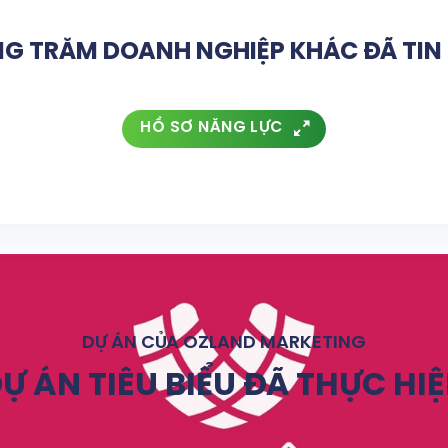
G TRĂM DOANH NGHIỆP KHÁC ĐÃ TI
HỒ SƠ NĂNG LỰC
DỰ ÁN CỦA OZLAND MARKETING
Ự ÁN TIÊU BIỂU ĐÃ THỰC HI