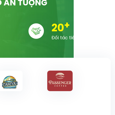
Ố ẤN TƯỢNG
+
20
Đối tác tiêu biểu