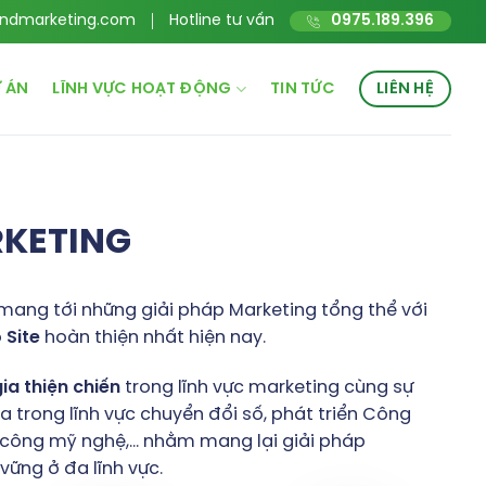
ndmarketing.com
Hotline tư vấn
0975.189.396
 ÁN
LĨNH VỰC HOẠT ĐỘNG
TIN TỨC
LIÊN HỆ
RKETING
mang tới những giải pháp Marketing tổng thể với
o
Site
hoàn thiện nhất hiện nay.
gia
thiện
chiến
trong lĩnh vực marketing cùng sự
 trong lĩnh vực chuyển đổi số, phát triển Công
hủ công mỹ nghệ,… nhằm mang lại giải pháp
ững ở đa lĩnh vực.