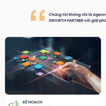
Chúng
tôi
không
chỉ là
Agenc
GROWTH
PARTNER với giải ph
KẾ HOẠCH