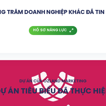
G TRĂM DOANH NGHIỆP KHÁC ĐÃ TI
HỒ SƠ NĂNG LỰC
DỰ ÁN CỦA OZLAND MARKETING
Ự ÁN TIÊU BIỂU ĐÃ THỰC HI