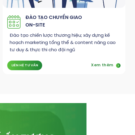
ĐÀO TẠO CHUYỂN GIAO
ON-SITE
Đào tạo chiến lược thương hiệu; xây dựng kế
hoạch marketing tổng thể & content nâng cao
tư duy & thực thi cho đội ngũ
Xem thêm
LIÊN HỆ TƯ VẤN