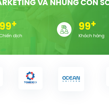
RKETING VÀ NHỮNG CON S
+
+
100
100
Chiến dịch
Khách hàng