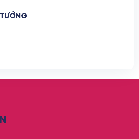
N TƯỞNG
ỆN