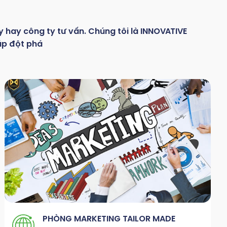
y hay
công
ty
tư
vấn.
Chúng
tôi
là
INNOVATIVE
áp đột phá
PHÒNG MARKETING TAILOR MADE