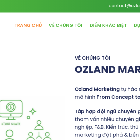
contact@ozla
TRANG CHỦ
VỀ CHÚNG TÔI
ĐIỂM KHÁC BIỆT
DỰ
VỀ CHÚNG TÔI
OZLAND MA
Ozland
Marketing
tự hào 
mô hình
From
Concept
t
Tập
hợp
đội
ngũ
chuyên
tham vấn nhiều chuyên gia
nghiệp, F&B, Kiến trúc, t
marketing đột phá & bền v