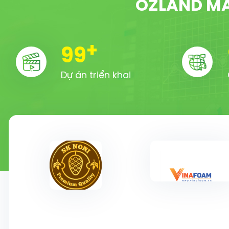
OZLAND MA
+
100
Dự án triển khai