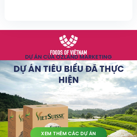
DỰ ÁN CỦA OZLAND MARKETING
DỰ ÁN TIÊU BIỂU ĐÃ THỰC
HIỆN
XEM THÊM CÁC DỰ ÁN