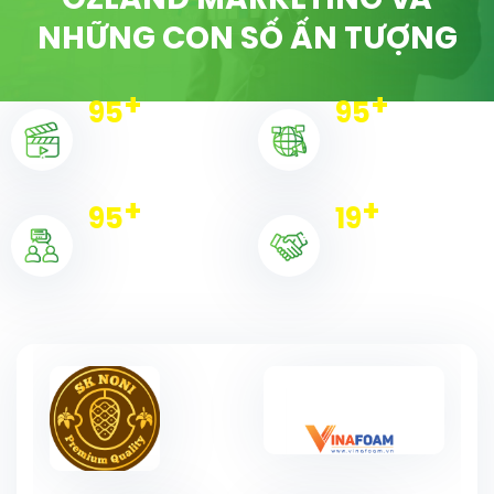
OZLAND MARKETING VÀ
NHỮNG CON SỐ ẤN TƯỢNG
+
+
97
97
Dự án triển khai
Chiến dịch
+
+
97
19
Khách hàng
Đối tác tiêu biểu