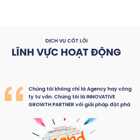
DỊCH VỤ CỐT LÕI
LĨNH VỰC HOẠT ĐỘNG
Chúng
tôi
không
chỉ là
Agency hay
công
ty
tư
vấn.
Chúng
tôi
là
INNOVATIVE
GROWTH
PARTNER với giải pháp đột phá