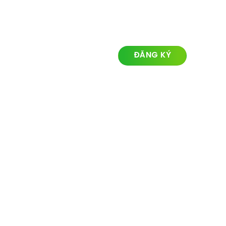
LIÊN KẾT NHANH
ĐĂNG KÝ NHẬN TIN
Về chúng tôi
Lĩnh vực hoạt động
Dự án
Tin tức
Liên hệ
© Ozland2026 All rights reserved. Powered with by
Ozlandmarketing.com