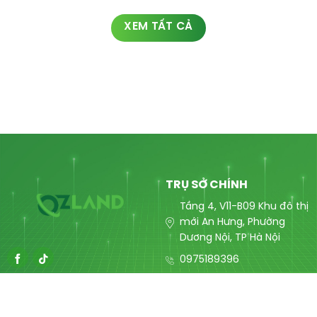
XEM TẤT CẢ
TRỤ SỞ CHÍNH
Tầng 4, V11-B09 Khu đô thị
mới An Hưng, Phường
Dương Nội, TP Hà Nội
0975189396
contact@ozlandmarketing