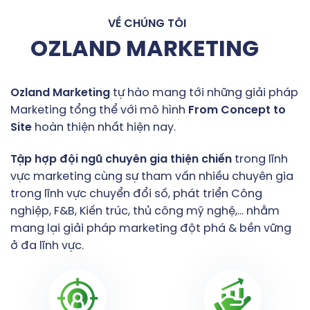
VỀ CHÚNG TÔI
OZLAND MARKETING
Ozland
Marketing
tự hào mang tới những giải pháp
Marketing tổng thể với mô hình
From
Concept
to
Site
hoàn thiện nhất hiện nay.
Tập
hợp
đội
ngũ
chuyên
gia
thiện
chiến
trong lĩnh
vực marketing cùng sự tham vấn nhiều chuyên gia
trong lĩnh vực chuyển đổi số, phát triển Công
nghiệp, F&B, Kiến trúc, thủ công mỹ nghệ,… nhằm
mang lại giải pháp marketing đột phá & bền vững
ở đa lĩnh vực.