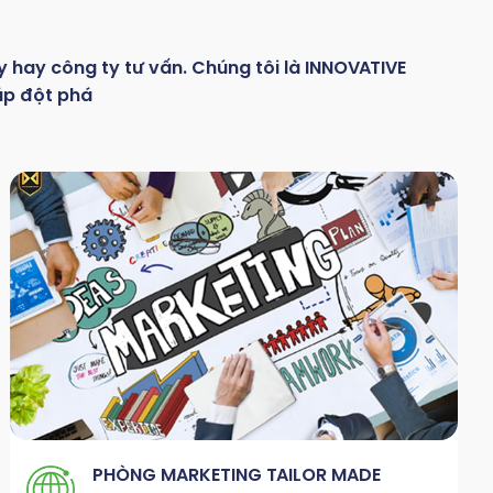
y hay
công
ty
tư
vấn.
Chúng
tôi
là
INNOVATIVE
áp đột phá
PHÒNG MARKETING TAILOR MADE