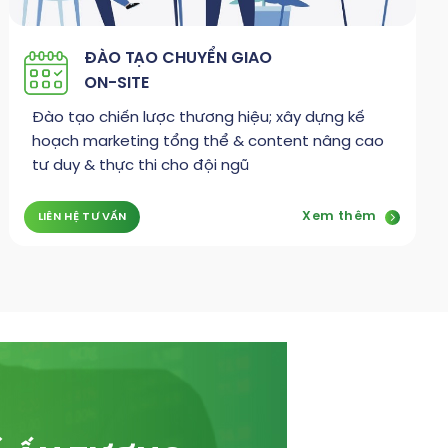
ĐÀO TẠO CHUYỂN GIAO
ON-SITE
Đào tạo chiến lược thương hiệu; xây dựng kế
hoạch marketing tổng thể & content nâng cao
tư duy & thực thi cho đội ngũ
Xem thêm
LIÊN HỆ TƯ VẤN