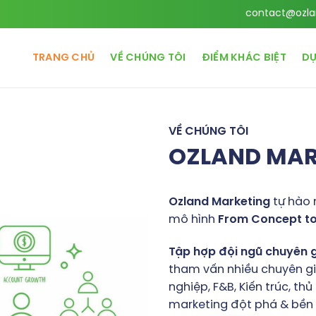
contact@ozla
TRANG CHỦ
VỀ CHÚNG TÔI
ĐIỂM KHÁC BIỆT
DỰ
VỀ CHÚNG TÔI
OZLAND MA
Ozland
Marketing
tự hào 
mô hình
From
Concept
t
Tập
hợp
đội
ngũ
chuyên
tham vấn nhiều chuyên gia
nghiệp, F&B, Kiến trúc, t
marketing đột phá & bền v