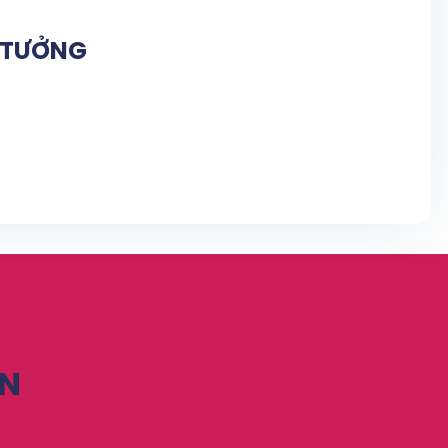
N TƯỞNG
ỆN