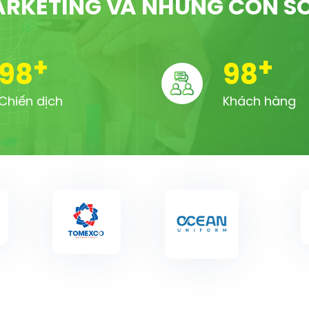
RKETING VÀ NHỮNG CON S
+
+
100
100
Chiến dịch
Khách hàng