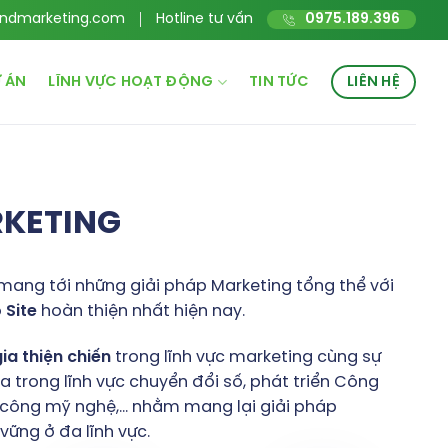
ndmarketing.com
Hotline tư vấn
0975.189.396
 ÁN
LĨNH VỰC HOẠT ĐỘNG
TIN TỨC
LIÊN HỆ
RKETING
mang tới những giải pháp Marketing tổng thể với
o
Site
hoàn thiện nhất hiện nay.
gia
thiện
chiến
trong lĩnh vực marketing cùng sự
 trong lĩnh vực chuyển đổi số, phát triển Công
hủ công mỹ nghệ,… nhằm mang lại giải pháp
ững ở đa lĩnh vực.