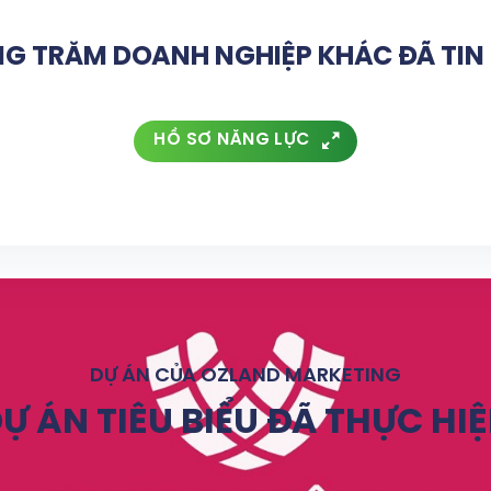
G TRĂM DOANH NGHIỆP KHÁC ĐÃ TI
HỒ SƠ NĂNG LỰC
DỰ ÁN CỦA OZLAND MARKETING
Ự ÁN TIÊU BIỂU ĐÃ THỰC HI