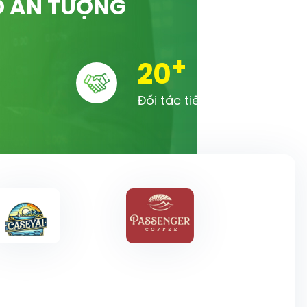
Ố ẤN TƯỢNG
+
20
Đối tác tiêu biểu