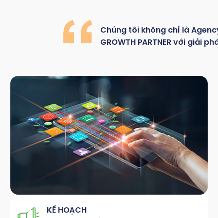
Chúng
tôi
không
chỉ là
Agenc
GROWTH
PARTNER với giải ph
KẾ HOẠCH