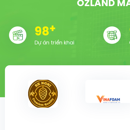
OZLAND MA
+
100
Dự án triển khai