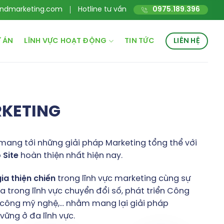
ndmarketing.com
Hotline tư vấn
0975.189.396
 ÁN
LĨNH VỰC HOẠT ĐỘNG
TIN TỨC
LIÊN HỆ
RKETING
mang tới những giải pháp Marketing tổng thể với
o
Site
hoàn thiện nhất hiện nay.
gia
thiện
chiến
trong lĩnh vực marketing cùng sự
 trong lĩnh vực chuyển đổi số, phát triển Công
hủ công mỹ nghệ,… nhằm mang lại giải pháp
ững ở đa lĩnh vực.