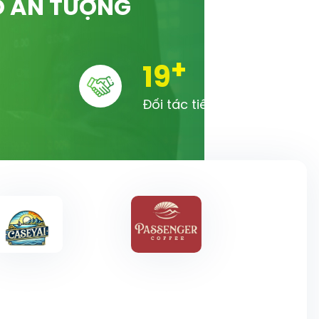
Ố ẤN TƯỢNG
+
20
Đối tác tiêu biểu