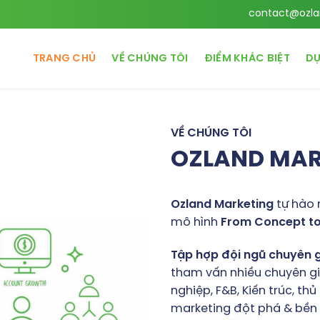
contact@ozla
TRANG CHỦ
VỀ CHÚNG TÔI
ĐIỂM KHÁC BIỆT
DỰ
VỀ CHÚNG TÔI
OZLAND MA
Ozland
Marketing
tự hào 
mô hình
From
Concept
t
Tập
hợp
đội
ngũ
chuyên
tham vấn nhiều chuyên gia
nghiệp, F&B, Kiến trúc, t
marketing đột phá & bền v