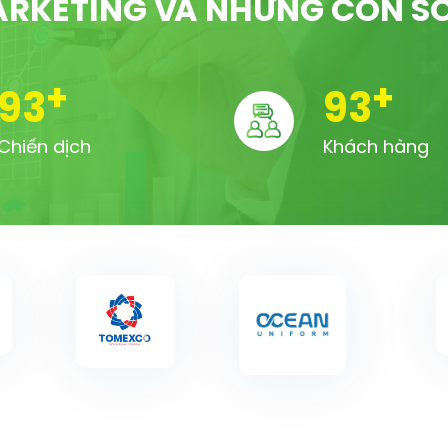
RKETING VÀ NHỮNG CON S
+
+
100
100
Chiến dịch
Khách hàng