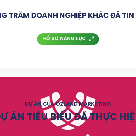
G TRĂM DOANH NGHIỆP KHÁC ĐÃ TI
HỒ SƠ NĂNG LỰC
DỰ ÁN CỦA OZLAND MARKETING
Ự ÁN TIÊU BIỂU ĐÃ THỰC HI