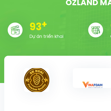
OZLAND MA
+
100
Dự án triển khai