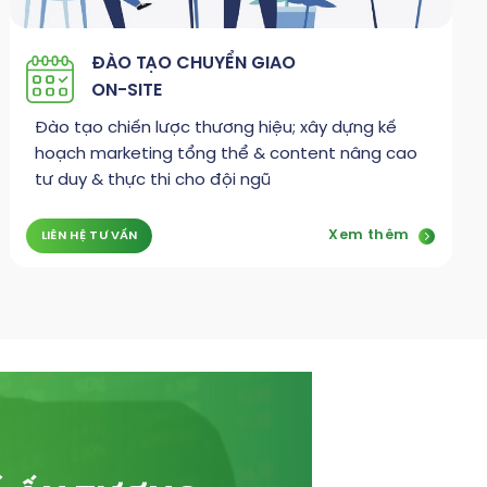
ĐÀO TẠO CHUYỂN GIAO
ON-SITE
Đào tạo chiến lược thương hiệu; xây dựng kế
hoạch marketing tổng thể & content nâng cao
tư duy & thực thi cho đội ngũ
Xem thêm
LIÊN HỆ TƯ VẤN