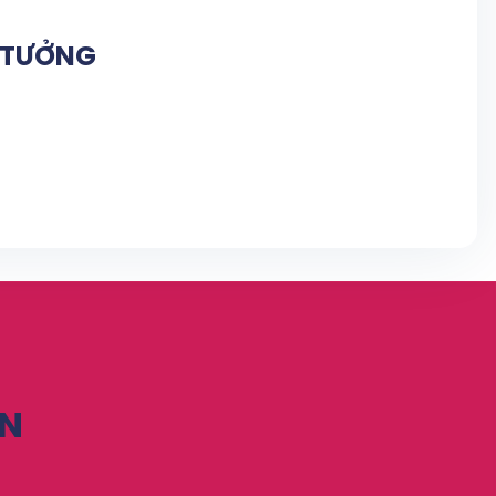
N TƯỞNG
ỆN