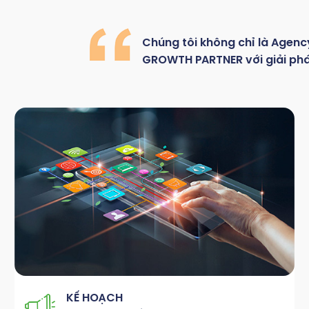
Chúng
tôi
không
chỉ là
Agenc
GROWTH
PARTNER với giải ph
KẾ HOẠCH