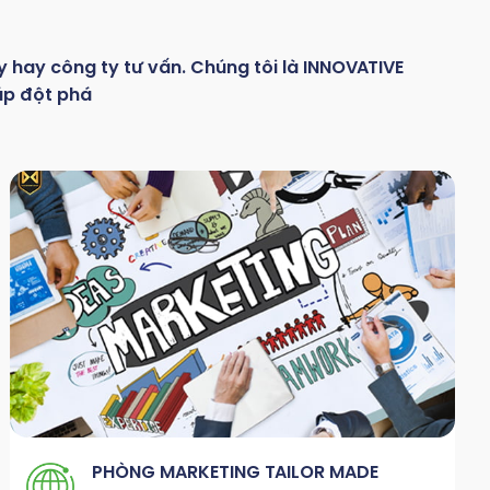
y hay
công
ty
tư
vấn.
Chúng
tôi
là
INNOVATIVE
áp đột phá
PHÒNG MARKETING TAILOR MADE