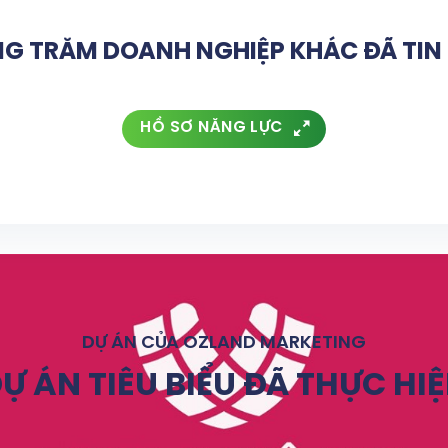
G TRĂM DOANH NGHIỆP KHÁC ĐÃ TI
HỒ SƠ NĂNG LỰC
DỰ ÁN CỦA OZLAND MARKETING
Ự ÁN TIÊU BIỂU ĐÃ THỰC HI