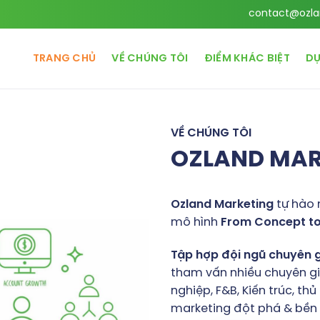
contact@ozla
TRANG CHỦ
VỀ CHÚNG TÔI
ĐIỂM KHÁC BIỆT
DỰ
VỀ CHÚNG TÔI
OZLAND MA
Ozland
Marketing
tự hào 
mô hình
From
Concept
t
Tập
hợp
đội
ngũ
chuyên
tham vấn nhiều chuyên gia
nghiệp, F&B, Kiến trúc, t
marketing đột phá & bền v