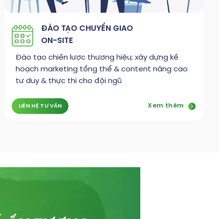
ĐÀO TẠO CHUYỂN GIAO
ON-SITE
Đào tạo chiến lược thương hiệu; xây dựng kế
hoạch marketing tổng thể & content nâng cao
tư duy & thực thi cho đội ngũ
Xem thêm
LIÊN HỆ TƯ VẤN