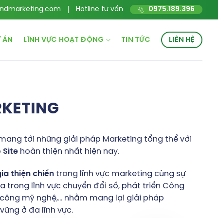
ndmarketing.com
Hotline tư vấn
0975.189.396
 ÁN
LĨNH VỰC HOẠT ĐỘNG
TIN TỨC
LIÊN HỆ
RKETING
mang tới những giải pháp Marketing tổng thể với
o
Site
hoàn thiện nhất hiện nay.
gia
thiện
chiến
trong lĩnh vực marketing cùng sự
 trong lĩnh vực chuyển đổi số, phát triển Công
hủ công mỹ nghệ,… nhằm mang lại giải pháp
ững ở đa lĩnh vực.