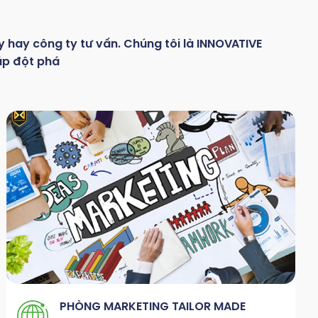
y hay
công
ty
tư
vấn.
Chúng
tôi
là
INNOVATIVE
áp đột phá
PHÒNG MARKETING TAILOR MADE