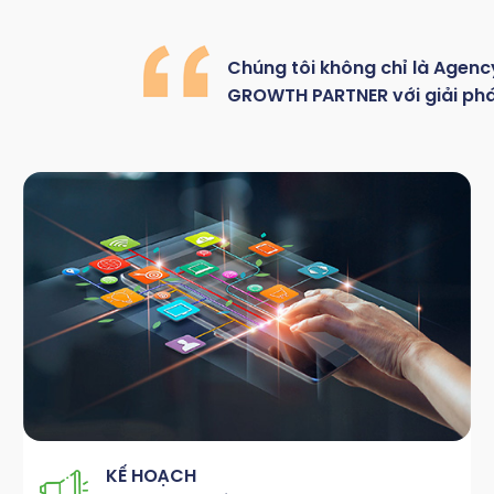
Chúng
tôi
không
chỉ là
Agenc
GROWTH
PARTNER với giải ph
KẾ HOẠCH