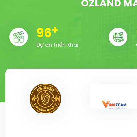
OZLAND MA
+
100
Dự án triển khai