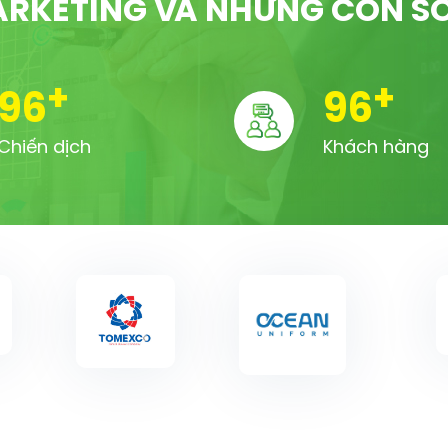
RKETING VÀ NHỮNG CON S
+
+
100
100
Chiến dịch
Khách hàng