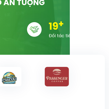
Ố ẤN TƯỢNG
+
20
Đối tác tiêu biểu