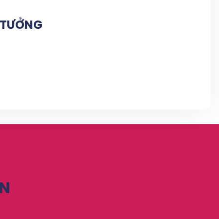
N TƯỞNG
ỆN