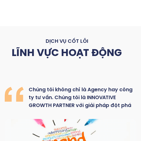
DỊCH VỤ CỐT LÕI
LĨNH VỰC HOẠT ĐỘNG
Chúng
tôi
không
chỉ là
Agency hay
công
ty
tư
vấn.
Chúng
tôi
là
INNOVATIVE
GROWTH
PARTNER với giải pháp đột phá