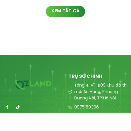
XEM TẤT CẢ
TRỤ SỞ CHÍNH
Tầng 4, V11-B09 Khu đô thị
mới An Hưng, Phường
Dương Nội, TP Hà Nội
0975189396
contact@ozlandmarketing