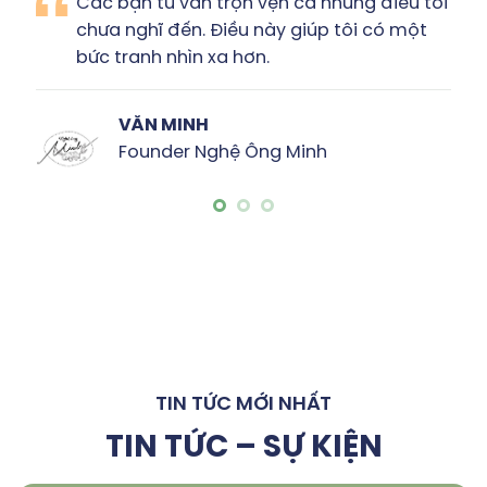
 bạn tư vấn trọn vẹn cả những điều tôi
Tôi
a nghĩ đến. Điều này giúp tôi có một
& r
tranh nhìn xa hơn.
bản
VĂN MINH
Founder Nghệ Ông Minh
TIN TỨC MỚI NHẤT
TIN TỨC – SỰ KIỆN