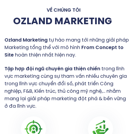
VỀ CHÚNG TÔI
OZLAND MARKETING
Ozland
Marketing
tự hào mang tới những giải pháp
Marketing tổng thể với mô hình
From
Concept
to
Site
hoàn thiện nhất hiện nay.
Tập
hợp
đội
ngũ
chuyên
gia
thiện
chiến
trong lĩnh
vực marketing cùng sự tham vấn nhiều chuyên gia
trong lĩnh vực chuyển đổi số, phát triển Công
nghiệp, F&B, Kiến trúc, thủ công mỹ nghệ,… nhằm
mang lại giải pháp marketing đột phá & bền vững
ở đa lĩnh vực.