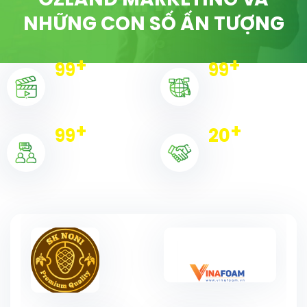
OZLAND MARKETING VÀ
NHỮNG CON SỐ ẤN TƯỢNG
+
+
100
100
Dự án triển khai
Chiến dịch
+
+
100
20
Khách hàng
Đối tác tiêu biểu