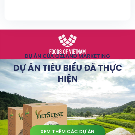
DỰ ÁN CỦA OZLAND MARKETING
DỰ ÁN TIÊU BIỂU ĐÃ THỰC
HIỆN
XEM THÊM CÁC DỰ ÁN