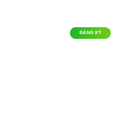
LIÊN KẾT NHANH
ĐĂNG KÝ NHẬN TIN
Về chúng tôi
Lĩnh vực hoạt động
Dự án
Tin tức
Liên hệ
© Ozland2026 All rights reserved. Powered with by
Ozlandmarketing.com