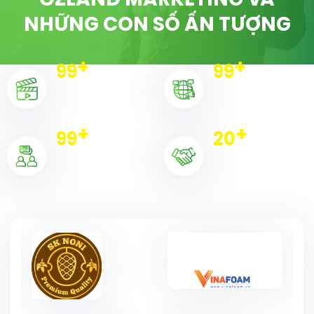
OZLAND MARKETING VÀ
NHỮNG CON SỐ ẤN TƯỢNG
+
+
100
100
Dự án triển khai
Chiến dịch
+
+
100
20
Khách hàng
Đối tác tiêu biểu