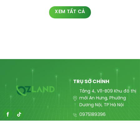
XEM TẤT CẢ
TRỤ SỞ CHÍNH
Tầng 4, V11-B09 Khu đô thị
mới An Hưng, Phường
Dương Nội, TP Hà Nội
0975189396
contact@ozlandmarketing