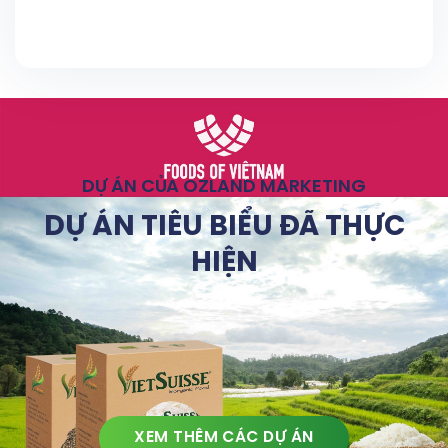
DỰ ÁN CỦA OZLAND MARKETING
DỰ ÁN TIÊU BIỂU ĐÃ THỰC
HIỆN
XEM THÊM CÁC DỰ ÁN