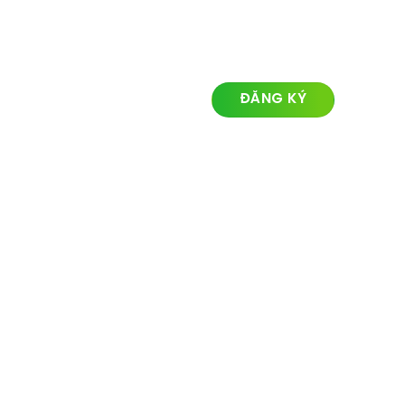
LIÊN KẾT NHANH
ĐĂNG KÝ NHẬN TIN
Về chúng tôi
Lĩnh vực hoạt động
Dự án
Tin tức
Liên hệ
© Ozland2026 All rights reserved. Powered with by
Ozlandmarketing.com