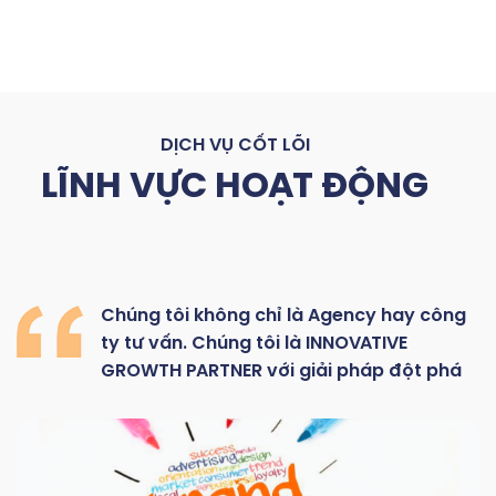
DỊCH VỤ CỐT LÕI
LĨNH VỰC HOẠT ĐỘNG
Chúng
tôi
không
chỉ là
Agency hay
công
ty
tư
vấn.
Chúng
tôi
là
INNOVATIVE
GROWTH
PARTNER với giải pháp đột phá