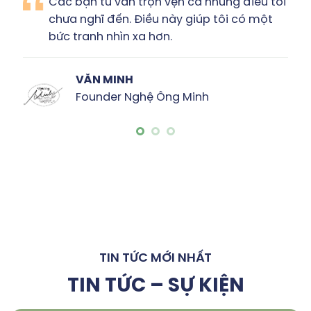
Tôi thấy được sự sáng tạo, chuyên nghiệp
& rất nhiều đam mê của các bạn trong
bản đề xuất này.”
HỮU NGUYÊN
CEO công ty CP Đại Yên
TIN TỨC MỚI NHẤT
TIN TỨC – SỰ KIỆN