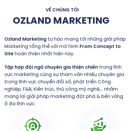
VỀ CHÚNG TÔI
OZLAND MARKETING
Ozland
Marketing
tự hào mang tới những giải pháp
Marketing tổng thể với mô hình
From
Concept
to
Site
hoàn thiện nhất hiện nay.
Tập
hợp
đội
ngũ
chuyên
gia
thiện
chiến
trong lĩnh
vực marketing cùng sự tham vấn nhiều chuyên gia
trong lĩnh vực chuyển đổi số, phát triển Công
nghiệp, F&B, Kiến trúc, thủ công mỹ nghệ,… nhằm
mang lại giải pháp marketing đột phá & bền vững
ở đa lĩnh vực.