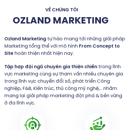
VỀ CHÚNG TÔI
OZLAND MARKETING
Ozland
Marketing
tự hào mang tới những giải pháp
Marketing tổng thể với mô hình
From
Concept
to
Site
hoàn thiện nhất hiện nay.
Tập
hợp
đội
ngũ
chuyên
gia
thiện
chiến
trong lĩnh
vực marketing cùng sự tham vấn nhiều chuyên gia
trong lĩnh vực chuyển đổi số, phát triển Công
nghiệp, F&B, Kiến trúc, thủ công mỹ nghệ,… nhằm
mang lại giải pháp marketing đột phá & bền vững
ở đa lĩnh vực.