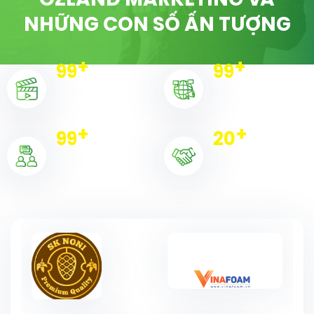
OZLAND MARKETING VÀ
NHỮNG CON SỐ ẤN TƯỢNG
+
+
100
100
Dự án triển khai
Chiến dịch
+
+
100
20
Khách hàng
Đối tác tiêu biểu