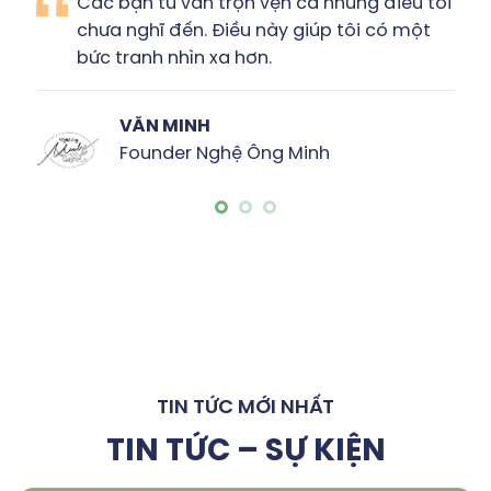
 bạn tư vấn trọn vẹn cả những điều tôi
Tôi
a nghĩ đến. Điều này giúp tôi có một
& r
tranh nhìn xa hơn.
bản
VĂN MINH
Founder Nghệ Ông Minh
TIN TỨC MỚI NHẤT
TIN TỨC – SỰ KIỆN