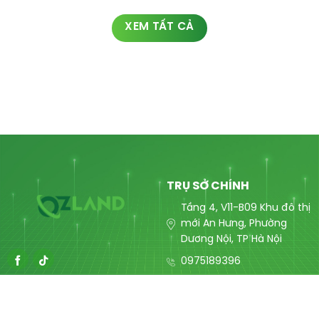
XEM TẤT CẢ
TRỤ SỞ CHÍNH
Tầng 4, V11-B09 Khu đô thị
mới An Hưng, Phường
Dương Nội, TP Hà Nội
0975189396
contact@ozlandmarketing