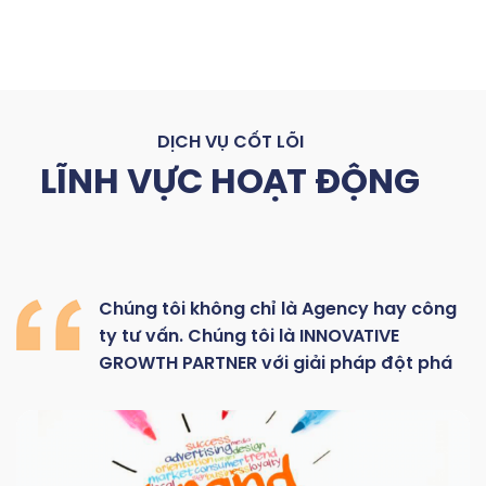
DỊCH VỤ CỐT LÕI
LĨNH VỰC HOẠT ĐỘNG
Chúng
tôi
không
chỉ là
Agency hay
công
ty
tư
vấn.
Chúng
tôi
là
INNOVATIVE
GROWTH
PARTNER với giải pháp đột phá