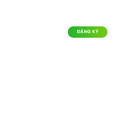
LIÊN KẾT NHANH
ĐĂNG KÝ NHẬN TIN
Về chúng tôi
Lĩnh vực hoạt động
Dự án
Tin tức
Liên hệ
© Ozland2026 All rights reserved. Powered with by
Ozlandmarketing.com