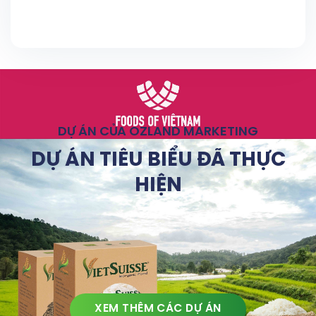
DỰ ÁN CỦA OZLAND MARKETING
DỰ ÁN TIÊU BIỂU ĐÃ THỰC
HIỆN
XEM THÊM CÁC DỰ ÁN