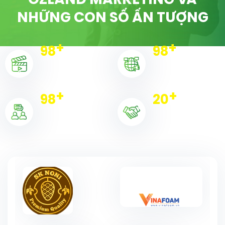
OZLAND MARKETING VÀ
NHỮNG CON SỐ ẤN TƯỢNG
+
+
100
100
Dự án triển khai
Chiến dịch
+
+
100
20
Khách hàng
Đối tác tiêu biểu