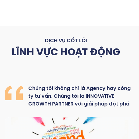
DỊCH VỤ CỐT LÕI
LĨNH VỰC HOẠT ĐỘNG
Chúng
tôi
không
chỉ là
Agency hay
công
ty
tư
vấn.
Chúng
tôi
là
INNOVATIVE
GROWTH
PARTNER với giải pháp đột phá