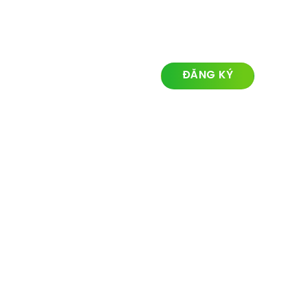
LIÊN KẾT NHANH
ĐĂNG KÝ NHẬN TIN
Về chúng tôi
Lĩnh vực hoạt động
Dự án
Tin tức
Liên hệ
© Ozland2026 All rights reserved. Powered with by
Ozlandmarketing.com