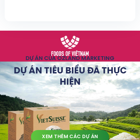
DỰ ÁN CỦA OZLAND MARKETING
DỰ ÁN TIÊU BIỂU ĐÃ THỰC
HIỆN
XEM THÊM CÁC DỰ ÁN