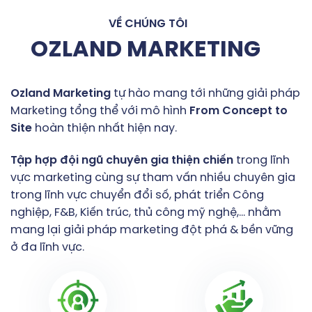
VỀ CHÚNG TÔI
OZLAND MARKETING
Ozland
Marketing
tự hào mang tới những giải pháp
Marketing tổng thể với mô hình
From
Concept
to
Site
hoàn thiện nhất hiện nay.
Tập
hợp
đội
ngũ
chuyên
gia
thiện
chiến
trong lĩnh
vực marketing cùng sự tham vấn nhiều chuyên gia
trong lĩnh vực chuyển đổi số, phát triển Công
nghiệp, F&B, Kiến trúc, thủ công mỹ nghệ,… nhằm
mang lại giải pháp marketing đột phá & bền vững
ở đa lĩnh vực.