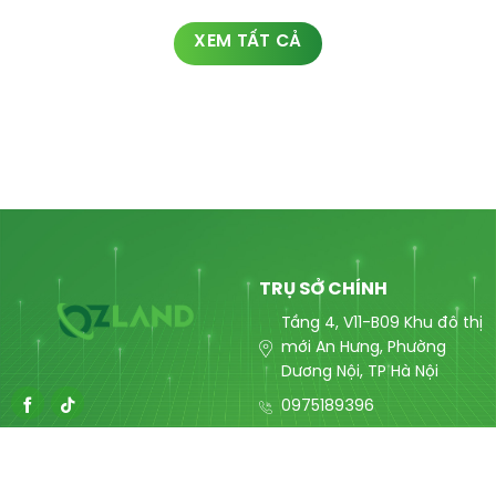
XEM TẤT CẢ
TRỤ SỞ CHÍNH
Tầng 4, V11-B09 Khu đô thị
mới An Hưng, Phường
Dương Nội, TP Hà Nội
0975189396
contact@ozlandmarketing