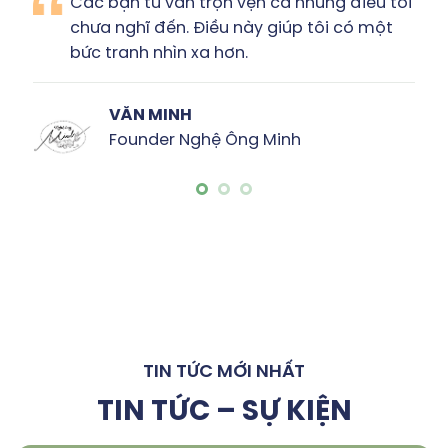
n cả những điều tôi
Tôi thấy được sự sáng 
y giúp tôi có một
& rất nhiều đam mê củ
bản đề xuất này.”
HỮU NGUYÊN
 Minh
CEO công ty CP Đạ
TIN TỨC MỚI NHẤT
TIN TỨC – SỰ KIỆN