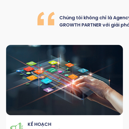
Chúng
tôi
không
chỉ là
Agenc
GROWTH
PARTNER với giải ph
KẾ HOẠCH