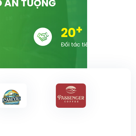
Ố ẤN TƯỢNG
+
20
Đối tác tiêu biểu