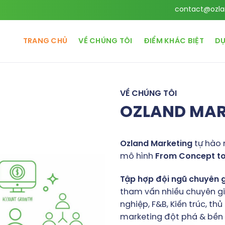
contact@ozla
TRANG CHỦ
VỀ CHÚNG TÔI
ĐIỂM KHÁC BIỆT
DỰ
VỀ CHÚNG TÔI
OZLAND MA
Ozland
Marketing
tự hào 
mô hình
From
Concept
t
Tập
hợp
đội
ngũ
chuyên
tham vấn nhiều chuyên gia
nghiệp, F&B, Kiến trúc, t
marketing đột phá & bền v