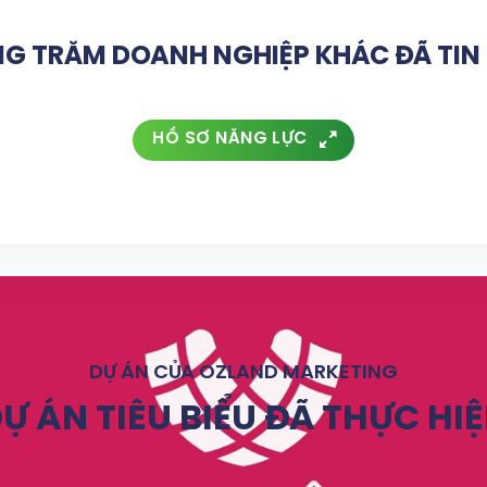
G TRĂM DOANH NGHIỆP KHÁC ĐÃ TI
HỒ SƠ NĂNG LỰC
DỰ ÁN CỦA OZLAND MARKETING
Ự ÁN TIÊU BIỂU ĐÃ THỰC HI