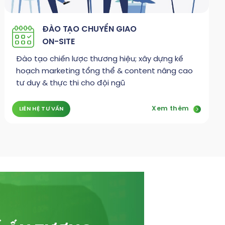
ĐÀO TẠO CHUYỂN GIAO
ON-SITE
Đào tạo chiến lược thương hiệu; xây dựng kế
hoạch marketing tổng thể & content nâng cao
tư duy & thực thi cho đội ngũ
Xem thêm
LIÊN HỆ TƯ VẤN