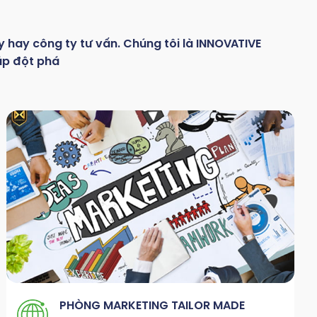
y hay
công
ty
tư
vấn.
Chúng
tôi
là
INNOVATIVE
áp đột phá
PHÒNG MARKETING TAILOR MADE