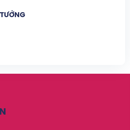
N TƯỞNG
ỆN