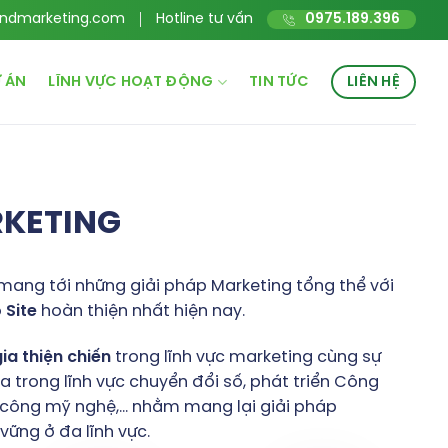
ndmarketing.com
Hotline tư vấn
0975.189.396
 ÁN
LĨNH VỰC HOẠT ĐỘNG
TIN TỨC
LIÊN HỆ
RKETING
mang tới những giải pháp Marketing tổng thể với
o
Site
hoàn thiện nhất hiện nay.
gia
thiện
chiến
trong lĩnh vực marketing cùng sự
 trong lĩnh vực chuyển đổi số, phát triển Công
hủ công mỹ nghệ,… nhằm mang lại giải pháp
ững ở đa lĩnh vực.