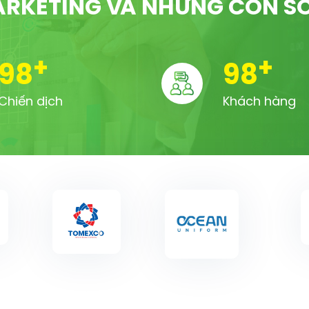
RKETING VÀ NHỮNG CON S
+
+
100
100
Chiến dịch
Khách hàng