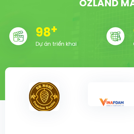
OZLAND MA
+
100
Dự án triển khai