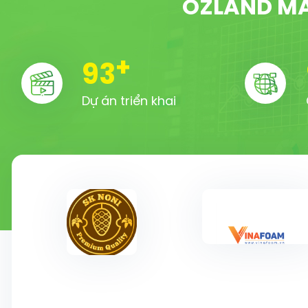
OZLAND MA
+
100
Dự án triển khai