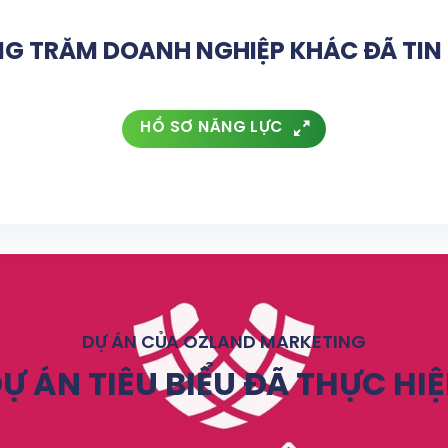
G TRĂM DOANH NGHIỆP KHÁC ĐÃ TI
HỒ SƠ NĂNG LỰC
DỰ ÁN CỦA OZLAND MARKETING
Ự ÁN TIÊU BIỂU ĐÃ THỰC HI