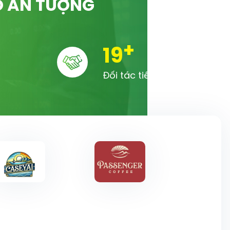
Ố ẤN TƯỢNG
+
20
Đối tác tiêu biểu