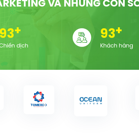
RKETING VÀ NHỮNG CON S
+
+
100
100
Chiến dịch
Khách hàng