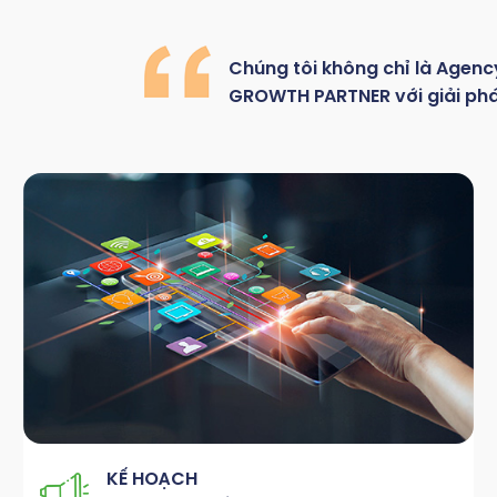
Chúng
tôi
không
chỉ là
Agenc
GROWTH
PARTNER với giải ph
KẾ HOẠCH