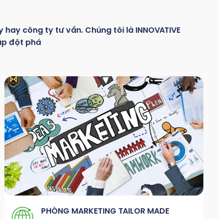
y hay
công
ty
tư
vấn.
Chúng
tôi
là
INNOVATIVE
áp đột phá
PHÒNG MARKETING TAILOR MADE