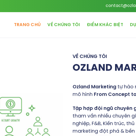
contact@ozla
TRANG CHỦ
VỀ CHÚNG TÔI
ĐIỂM KHÁC BIỆT
DỰ
VỀ CHÚNG TÔI
OZLAND MA
Ozland
Marketing
tự hào 
mô hình
From
Concept
t
Tập
hợp
đội
ngũ
chuyên
tham vấn nhiều chuyên gia
nghiệp, F&B, Kiến trúc, t
marketing đột phá & bền v