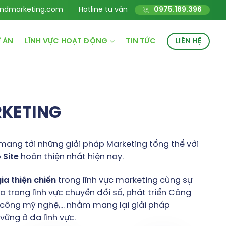
ndmarketing.com
Hotline tư vấn
0975.189.396
 ÁN
LĨNH VỰC HOẠT ĐỘNG
TIN TỨC
LIÊN HỆ
RKETING
mang tới những giải pháp Marketing tổng thể với
o
Site
hoàn thiện nhất hiện nay.
gia
thiện
chiến
trong lĩnh vực marketing cùng sự
 trong lĩnh vực chuyển đổi số, phát triển Công
hủ công mỹ nghệ,… nhằm mang lại giải pháp
ững ở đa lĩnh vực.