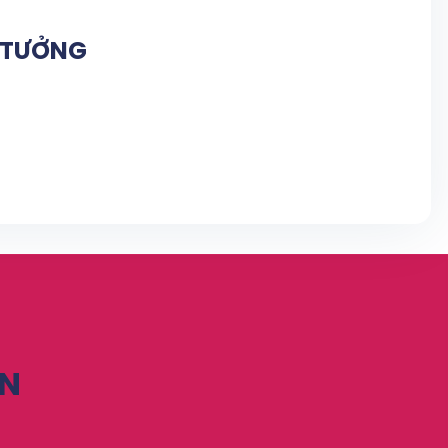
N TƯỞNG
ỆN