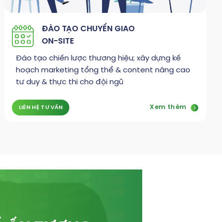
ĐÀO TẠO CHUYỂN GIAO
ON-SITE
Đào tạo chiến lược thương hiệu; xây dựng kế
hoạch marketing tổng thể & content nâng cao
tư duy & thực thi cho đội ngũ
Xem thêm
LIÊN HỆ TƯ VẤN