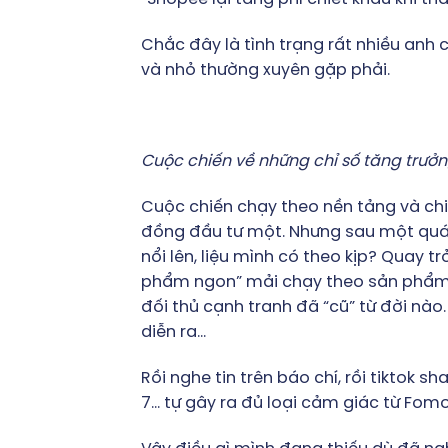
Chắc đây là tình trạng rất nhiều anh 
và nhỏ thường xuyên gặp phải.
Cuộc chiến về những chỉ số tăng trưởng
Cuộc chiến chạy theo nền tảng và chi
đồng đầu tư một. Nhưng sau một quá t
nổi lên, liệu mình có theo kịp? Quay 
phẩm ngon” mải chạy theo sản phẩm gi
đối thủ cạnh tranh đã “cũ” từ đời nà
diễn ra…
Rồi nghe tin trên báo chí, rồi tiktok s
7… tự gây ra đủ loại cảm giác từ Fomo