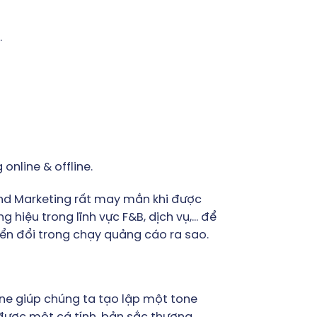
.
online & offline.
land Marketing rất may mắn khi được
g hiệu trong lĩnh vực F&B, dịch vụ,… để
yển đổi trong chạy quảng cáo ra sao.
ine giúp chúng ta tạo lập một tone