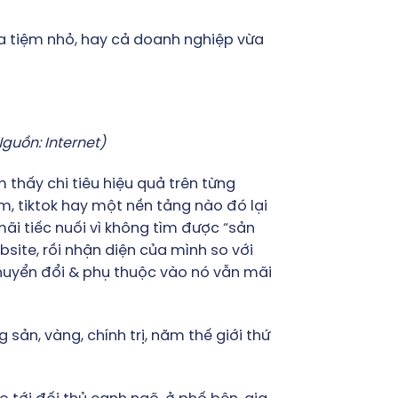
ửa tiệm nhỏ, hay cả doanh nghiệp vừa
guồn: Internet)
thấy chi tiêu hiệu quả trên từng
m, tiktok hay một nền tảng nào đó lại
mãi tiếc nuối vì không tìm được “sản
site, rồi nhận diện của mình so với
chuyển đổi & phụ thuộc vào nó vẫn mãi
g sản, vàng, chính trị, năm thế giới thứ