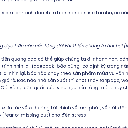
chị em làm kinh doanh từ bán hàng online tại nhà, có c
 dựa trên các nền tảng đôi khi khiến chúng ta hụt hơi (N
 tiền quảng cáo có thể giúp chúng ta đi nhanh hơn, cảm 
rình nhìn lại, facebook “bão bùng” có định kỳ trong nă
trở lại nhìn lại, bác nào chạy theo sản phẩm mùa vụ vẫn 
á rẻ. Bác nào nhà sản xuất thì chợt thấy fanpage, web
o. Cái vòng luẩn quẩn của việc học nền tảng mới, chạy 
hare tin tức về xu hướng tài chính về lạm phát, về bất độn
 (fear of missing out) cho đến stress!