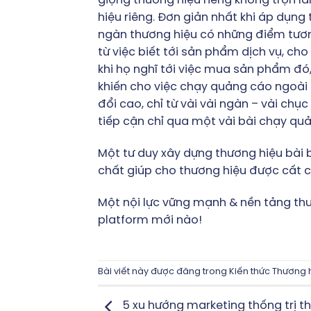
giọng thương hiệu riêng không trộn lẫ
hiệu riêng. Đơn giản nhất khi áp dụn
ngàn thương hiệu có những điểm tươ
từ việc biết tới sản phẩm dịch vụ, cho
khi họ nghĩ tới việc mua sản phẩm đó,
khiến cho việc chạy quảng cáo ngoài c
đổi cao, chỉ từ vài vài ngàn – vài c
tiếp cận chỉ qua một vài bài chạy qu
Một tư duy xây dựng thương hiệu bài 
chất giúp cho thương hiệu được cất cá
Một nội lực vững mạnh & nền tảng thư
platform mới nào!
Bài viết này được đăng trong
Kiến thức Thương 
5 xu hướng marketing thống trị t