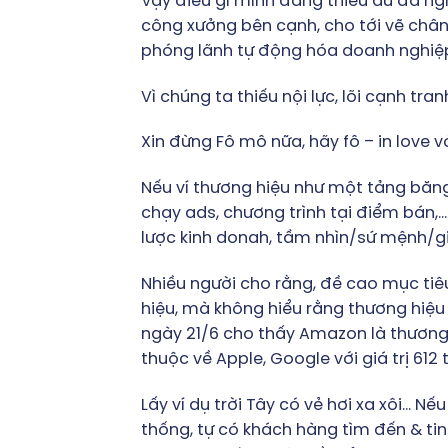
Vậy điều gì mình đang thiếu dù đã ngh
công xưởng bên cạnh, cho tới vẽ chân
phóng lãnh tự động hóa doanh nghiệp
Vì chúng ta thiếu nội lực, lõi cạnh tr
Xin đừng Fô mô nữa, hãy fô – in love v
Nếu ví thương hiệu như một tảng băng,
chạy ads, chương trình tại điểm bán,…
lược kinh donah, tầm nhìn/sứ mệnh/giá 
Nhiều người cho rằng, đề cao mục tiê
hiệu, mà không hiểu rằng thương hiệu 
ngày 21/6 cho thấy Amazon là thương hiệ
thuộc về Apple, Google với giá trị 612 
Lấy ví dụ trời Tây có vẻ hơi xa xôi…
thống, tự có khách hàng tìm đến & ti