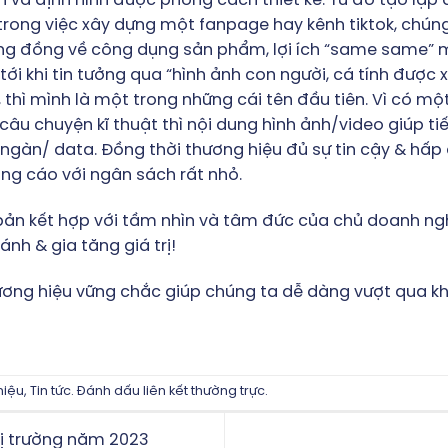
n và định hình được phong cách thiết kế. Từ đó tạo lập
g trong việc xây dựng một fanpage hay kênh tiktok, chú
ng đồng về công dụng sản phẩm, lợi ích “same same” 
 tới khi tin tưởng qua “hình ảnh con người, cá tính được 
 thì mình là một trong những cái tên đầu tiên. Vì có mộ
âu chuyện kĩ thuật thì nội dung hình ảnh/video giúp ti
hục ngàn/ data. Đồng thời thương hiệu đủ sự tin cậy & 
ảng cáo với ngân sách rất nhỏ.
bản kết hợp với tầm nhìn và tâm đức của chủ doanh ngh
nh & gia tăng giá trị!
ơng hiệu vững chắc giúp chúng ta dễ dàng vượt qua kh
hiệu
,
Tin tức
. Đánh dấu
liên kết thường trực
.
hị trường năm 2023