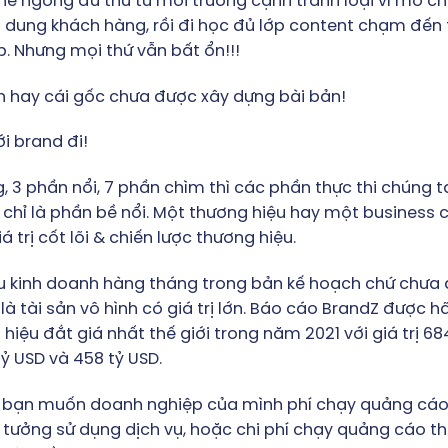
e ngóng đủ thứ từ môi trường cạnh tranh loại vĩ mô cho
 dung khách hàng, rồi đi học đủ lớp content chạm đến t
. Nhưng mọi thứ vẫn bất ổn!!!
anh hay cái gốc chưa được xây dựng bài bản!
ới brand đi!
 3 phần nổi, 7 phần chìm thì các phần thực thi chúng t
 chỉ là phần bề nổi. Một thương hiệu hay một business 
trị cốt lõi & chiến lược thương hiệu.
u kinh doanh hàng tháng trong bản kế hoạch chứ chưa 
là tài sản vô hình có giá trị lớn. Báo cáo BrandZ được
u đắt giá nhất thế giới trong năm 2021 với giá trị 684 tỷ
tỷ USD và 458 tỷ USD.
 Nếu bạn muốn doanh nghiệp của mình phí chạy quảng cá
n tưởng sử dụng dịch vụ, hoặc chi phí chạy quảng cáo t