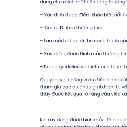
dựng cho mình một nền tảng thương 
– Xác định được điểm khác biệt nổi t
– Tìm ra Định vị thương hiệu
– Làm nổi bật rõ lợi thế cạnh tranh c
– Xây dựng được Hình mẫu thương hiệ
– Brand guideline và biết cách thực th
Quay lại với những ví dụ điển hình t
tham gia các dự án từ giai đoạn tư vấn
thấy được kết quả rõ ràng của việc x
Khi xây dựng được hình mẫu, tĩnh cách