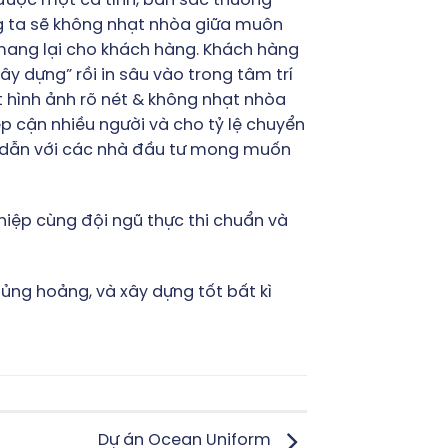
 được một cá tính, bản sắc thương
ng ta sẽ không nhạt nhòa giữa muôn
mang lại cho khách hàng. Khách hàng
xây dựng” rồi in sâu vào trong tâm trí
t hình ảnh rõ nét & không nhạt nhòa
ếp cận nhiều người và cho tỷ lệ chuyển
hấp dẫn với các nhà đầu tư mong muốn
iệp cùng đội ngũ thực thi chuẩn và
ủng hoảng, và xây dựng tốt bất kì
Dự án Ocean Uniform