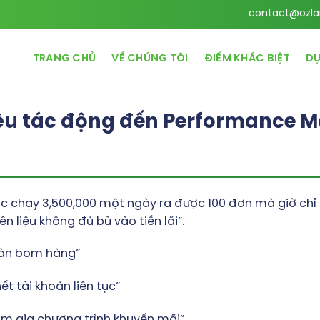
contact@ozla
TRANG CHỦ
VỀ CHÚNG TÔI
ĐIỂM KHÁC BIỆT
DỰ
ệu tác động đến Performance M
c chạy 3,500,000 một ngày ra được 100 đơn mà giờ chỉ 
n liệu không đủ bù vào tiền lãi”.
toàn bom hàng”
ết tài khoản liên tục”
ham gia chương trình khuyến mãi”