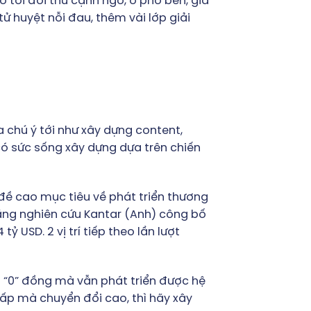
 tới đối thủ cạnh ngõ, ở phố bên, gia
ử huyệt nỗi đau, thêm vài lớp giải
a chú ý tới như xây dựng content,
có sức sống xây dựng dựa trên chiến
đề cao mục tiêu về phát triển thương
 hãng nghiên cứu Kantar (Anh) công bố
 USD. 2 vị trí tiếp theo lần lượt
o “0” đồng mà vẫn phát triển được hệ
hấp mà chuyển đổi cao, thì hãy xây