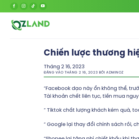
Bỏ
qua
nội
dung
Chiến lược thương hi
Tháng 2 16, 2023
ĐĂNG VÀO
THÁNG 2 16, 2023
BỞI
ADMINOZ
“Facebook dạo này ổn không thể, trướ
Tài khoản chết liên tục, tiền mua nguyê
“ Tiktok chất lượng khách kém quà, 
“ Google lại thay đổi chính sách rồi, ch
“Shopee lại tăng phí chiết khấu khi t