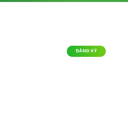
contact@ozlandmarketing
LIÊN KẾT NHANH
ĐĂNG KÝ NHẬN TIN
Về chúng tôi
Lĩnh vực hoạt động
Dự án
Tin tức
Liên hệ
© Ozland2026 All rights reserved. Powered with by
Ozlandmarketing.com